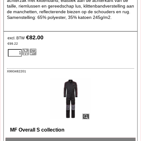
achterzak met klittenband, elastiek aan de achterkant van de
taille, riemlussen en gereedschap lus, klittenbandverstelling aan
de manchetten, reflecterende biezen op de schouders en rug.
Samenstelling: 65% polyester, 35% katoen 245g/m2.
€
82.00
excl. BTW
€
99.22
X993482201
MF Overall S collection