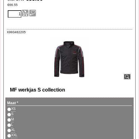
€
66.55
X993482205
MF werkjas S collection
Maat
*
XS
S
M
L
XL
XXL