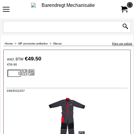
0
Home
>
MF promotie-artikelen
>
Nieuw
Kies uw valuta
€
49.50
excl. BTW
€
59.90
X993532207