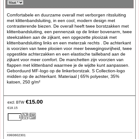
Comfortabele en duurzame overall met verborgen ritssluiting
met klittenbandsluiting, in een cool, modern design met
contrasterende biezen. De overall heeft twee borstzakken met
klittenbandsluiting, een pennenzak op de linker bovenarm, twee
steekzakken aan de zijkant, een opgezette plooizak met
klittenbandsluiting links en een meterzak rechts . De achterkant
is voorzien van twee plooien voor meer bewegingsvrijheid, twee
opgestikte achterzakken en een elastische tailleband aan de
zijkant voor meer comfort. De manchetten zijn voorzien van
flappen met klittenband waarmee je de wijdte kunt aanpassen.
Geborduurd MF-logo op de linkerborstzak. S Collection-logo
midden op de achterkant. Materiaal | 65% polyester, 35%
katoen, 250 g/m²
€
15.00
excl. BTW
€
18.15
X993602301